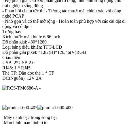
- Độ phân giải cao-Độ phân giải rõ ràng, hình ảnh sống động cho
trải nghiệm sống động
- Phản hồi chạm tức thì - Tương tác mượt mà, chính xác với công
nghệ PCAP
- Nhỏ gọn và có thể mở rộng - Hoàn toàn phù hợp với các cài đặt di
động và cố định
Trưng bày
Kích thước màn hình: 6,86 inch
Độ phân giải: 480*1280
Loại bảng điều khiển: TFT-LCD
Độ phân giải pixel: 41,82(H)*126,46(V)RGB
Giao diện
USB: 2*USB 2.0
RJ45: 1 * RJ45
Thẻ TF: Đầu đọc thẻ 1 * TF
DC(Nguồn): 12V 2A
-Máy đánh bạc trong sòng bạc
-Màn hình màn hình ô tô