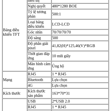
hiển thị
Nghị quyết
480*1280 BOE
Tỷ lệ tương
500:1
phản
Loại bảng
LCD-LCD
điều khiển
Bảng điều
Góc nhìn
70/70/70/70
khiển TFT
Độ sáng
500
Độ phân giải
41,82(H)*125,46(V)*RGB
pixel
Thời gian đáp
10 mili giây
ứng
Màn hình cảm
Ủng hộ
ứng
RJ45
1 * RJ45
Mạng
Bluetooth
Lựa chọn
4G
Lựa chọn
Kích thước
Kích thước
163*70*31
sản phẩm
USB
2*USB 2.0
RJ45
1 * RJ45