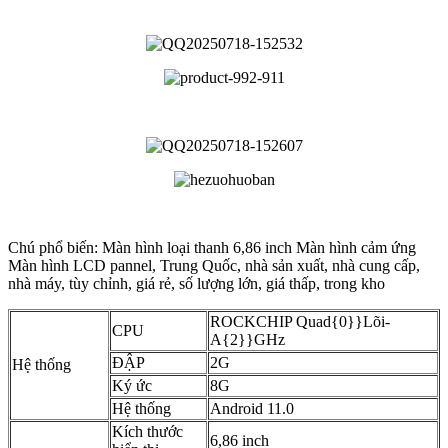
Chú phổ biến: Màn hình loại thanh 6,86 inch Màn hình cảm ứng
Màn hình LCD pannel, Trung Quốc, nhà sản xuất, nhà cung cấp,
nhà máy, tùy chỉnh, giá rẻ, số lượng lớn, giá thấp, trong kho
ROCKCHIP Quad{0}}Lõi-
CPU
A{2}}GHz
ĐẬP
2G
Hệ thống
Ký ức
8G
Hệ thống
Android 11.0
Kích thước
6,86 inch