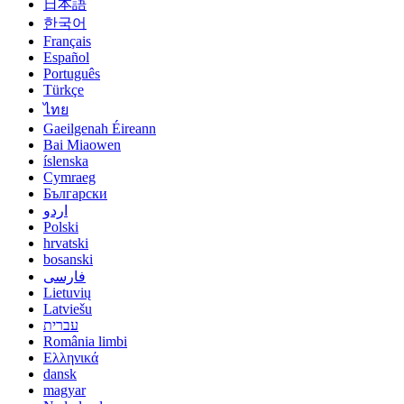
日本語
한국어
Français
Español
Português
Türkçe
ไทย
Gaeilgenah Éireann
Bai Miaowen
íslenska
Cymraeg
Български
اردو
Polski
hrvatski
bosanski
فارسی
Lietuvių
Latviešu
עברית
România limbi
Ελληνικά
dansk
magyar