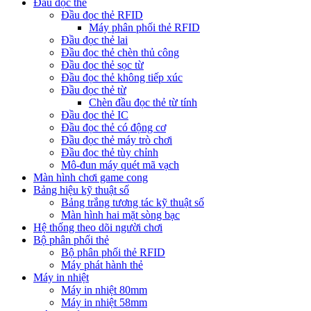
Đầu đọc thẻ
Đầu đọc thẻ RFID
Máy phân phối thẻ RFID
Đầu đọc thẻ lai
Đầu đọc thẻ chèn thủ công
Đầu đọc thẻ sọc từ
Đầu đọc thẻ không tiếp xúc
Đầu đọc thẻ từ
Chèn đầu đọc thẻ từ tính
Đầu đọc thẻ IC
Đầu đọc thẻ có động cơ
Đầu đọc thẻ máy trò chơi
Đầu đọc thẻ tùy chỉnh
Mô-đun máy quét mã vạch
Màn hình chơi game cong
Bảng hiệu kỹ thuật số
Bảng trắng tương tác kỹ thuật số
Màn hình hai mặt sòng bạc
Hệ thống theo dõi người chơi
Bộ phân phối thẻ
Bộ phân phối thẻ RFID
Máy phát hành thẻ
Máy in nhiệt
Máy in nhiệt 80mm
Máy in nhiệt 58mm