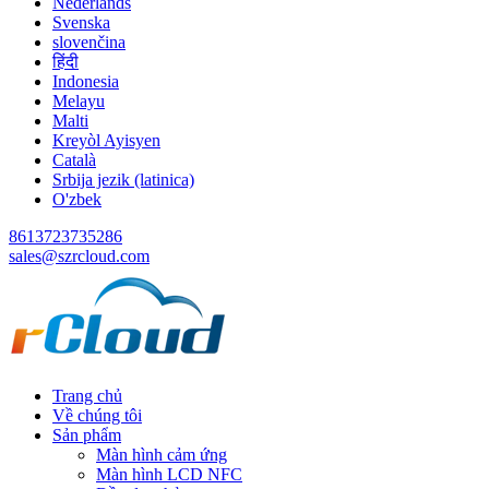
Nederlands
Svenska
slovenčina
हिंदी
Indonesia
Melayu
Malti
Kreyòl Ayisyen
Català
Srbija jezik (latinica)
O'zbek
8613723735286
sales@szrcloud.com
Trang chủ
Về chúng tôi
Sản phẩm
Màn hình cảm ứng
Màn hình LCD NFC