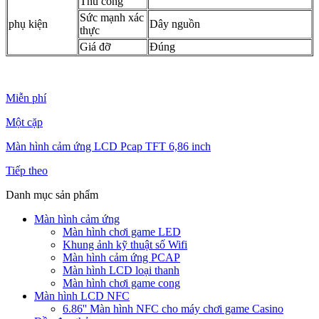
Thủ công
Sức mạnh xác
phụ kiện
Dây nguồn
thực
Giá đỡ
Đúng
Miễn phí
Một cặp
Màn hình cảm ứng LCD Pcap TFT 6,86 inch
Tiếp theo
Danh mục sản phẩm
Màn hình cảm ứng
Màn hình chơi game LED
Khung ảnh kỹ thuật số Wifi
Màn hình cảm ứng PCAP
Màn hình LCD loại thanh
Màn hình chơi game cong
Màn hình LCD NFC
6.86'' Màn hình NFC cho máy chơi game Casino