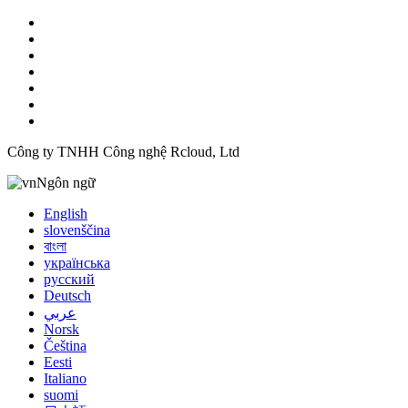
Công ty TNHH Công nghệ Rcloud, Ltd
Ngôn ngữ
English
slovenščina
বাংলা
українська
русский
Deutsch
عربي
Norsk
Čeština
Eesti
Italiano
suomi