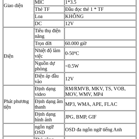
MIC
1*3.5
Giao diện
Thẻ TF
Đầu đọc thẻ 1 * TF
Loa
KHÔNG
DC
12V
Tiêu thụ điện
năng
Trọn đời
60.000 giờ
Nhiệt độ làm
0-50ºC
Điện
việc
Nguồn dự
<0.5W
phòng
Điện áp đầu
12V
vào
Định dạng
RM/RMVB, MKV, TS, VOB,
video
MOV, WMV, MP4
Phát phương
Định dạng âm
MP3, WMA, APE, FLAC
tiện
thanh
Định dạng
JPG, BMP, GIF
hình ảnh
ngôn ngữ
OSD đa ngôn ngữ tiếng Anh
OSD