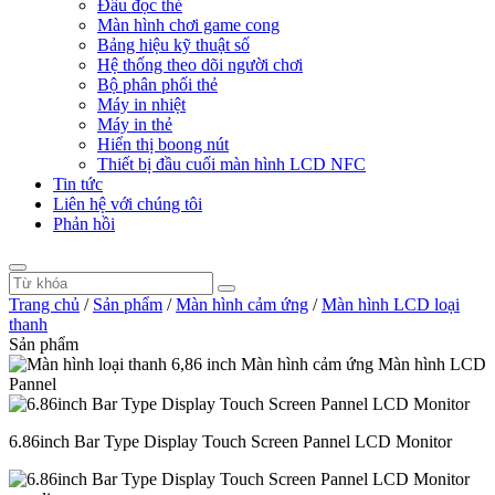
Đầu đọc thẻ
Màn hình chơi game cong
Bảng hiệu kỹ thuật số
Hệ thống theo dõi người chơi
Bộ phân phối thẻ
Máy in nhiệt
Máy in thẻ
Hiển thị boong nút
Thiết bị đầu cuối màn hình LCD NFC
Tin tức
Liên hệ với chúng tôi
Phản hồi
Trang chủ
/
Sản phẩm
/
Màn hình cảm ứng
/
Màn hình LCD loại
thanh
Sản phẩm
6.86inch Bar Type Display Touch Screen Pannel LCD Monitor